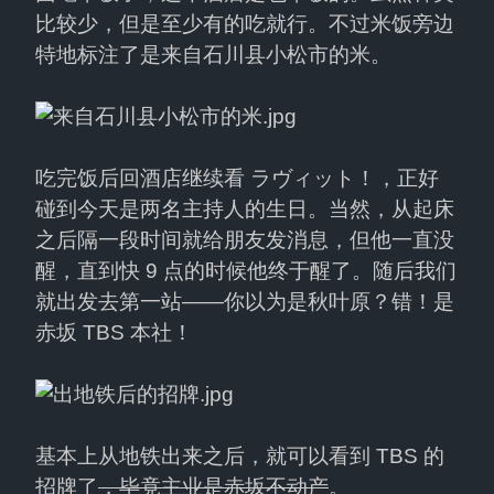
比较少，但是至少有的吃就行。不过米饭旁边
特地标注了是来自石川县小松市的米。
吃完饭后回酒店继续看 ラヴィット！，正好
碰到今天是两名主持人的生日。当然，从起床
之后隔一段时间就给朋友发消息，但他一直没
醒，直到快 9 点的时候他终于醒了。随后我们
就出发去第一站——你以为是秋叶原？错！是
赤坂 TBS 本社！
基本上从地铁出来之后，就可以看到 TBS 的
招牌了
，毕竟主业是赤坂不动产
。