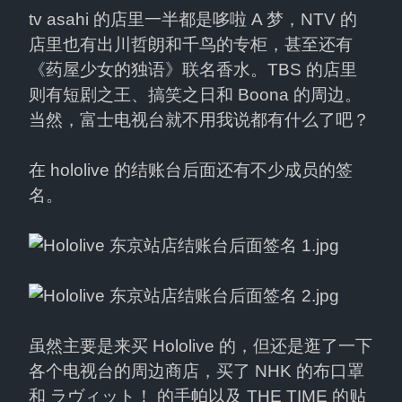
tv asahi 的店里一半都是哆啦 A 梦，NTV 的
店里也有出川哲朗和千鸟的专柜，甚至还有
《药屋少女的独语》联名香水。TBS 的店里
则有短剧之王、搞笑之日和 Boona 的周边。
当然，富士电视台就不用我说都有什么了吧？
在 hololive 的结账台后面还有不少成员的签
名。
虽然主要是来买 Hololive 的，但还是逛了一下
各个电视台的周边商店，买了 NHK 的布口罩
和 ラヴィット！ 的手帕以及 THE TIME 的贴